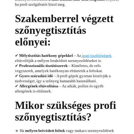
ha profi szolgáltatót bízol meg.
Szakemberrel végzett
szőnyegtisztítás
előnyei:
✔
Mélytisztítás hatékony gépekkel
– Az
ipari tisztítógépek
eltávolítják a mélyen lerakódott szennyeződéseket is.
✔
Professzionális tisztítószerek
– Kíméletes, de erős
vegyszerek, amelyek hatékonyan eltüntetik a foltokat.
✔
Gyors száradási idő
– A profi gépek gyorsan kiszívják a
nedvességet, így a szőnyeg hamarabb használható.
✔
Allergének eltávolítása
– Az atkák, pollen és egyéb
allergének is eltűnnek.
Mikor szükséges profi
szőnyegtisztítás?
🔹 Ha
mélyen beivódott foltok
vagy makacs szennyeződések