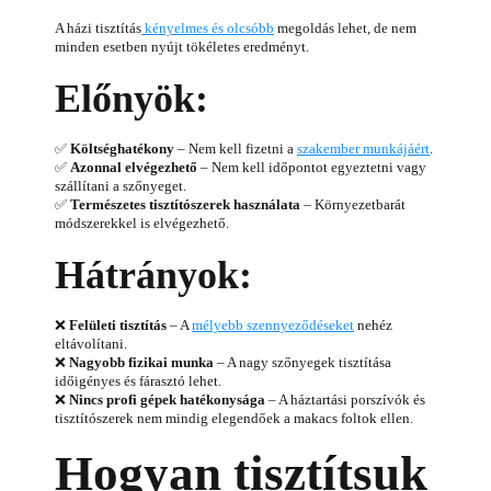
A házi tisztítás
kényelmes és olcsóbb
megoldás lehet, de nem
minden esetben nyújt tökéletes eredményt.
Előnyök:
✅
Költséghatékony
– Nem kell fizetni a
szakember munkájáért
.
✅
Azonnal elvégezhető
– Nem kell időpontot egyeztetni vagy
szállítani a szőnyeget.
✅
Természetes tisztítószerek használata
– Környezetbarát
módszerekkel is elvégezhető.
Hátrányok:
❌
Felületi tisztítás
– A
mélyebb szennyeződéseket
nehéz
eltávolítani.
❌
Nagyobb fizikai munka
– A nagy szőnyegek tisztítása
időigényes és fárasztó lehet.
❌
Nincs profi gépek hatékonysága
– A háztartási porszívók és
tisztítószerek nem mindig elegendőek a makacs foltok ellen.
Hogyan tisztítsuk