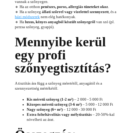
vannak a szőnyegen.
🔹 Ha az otthon
penészes, poros, allergiás tüneteket okoz
.
🔹 Ha a szőnyeg
állati szőrrel vagy vizelettel szennyezett
, és a
házi módszerek
nem elég hatékonyak.
🔹 Ha
luxus, kényes anyagból készült szőnyegről
van szó (pl.
perzsa szőnyeg, gyapjú).
Mennyibe kerül
egy profi
szőnyegtisztítás?
A tisztítás ára függ a szőnyeg méretétől, anyagától és a
szennyezettség mértékétől.
Kis méretű szőnyeg (1-2 m²)
– 2 000 - 5 000 Ft
Közepes méretű szőnyeg (3-6 m²)
– 5 000 - 12 000 Ft
Nagy szőnyeg (6+ m²)
– 12 000 - 30 000 Ft
Extra folteltávolítás vagy mélytisztítás
– 20-50%-kal
növelheti az árat.