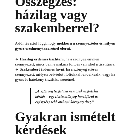
Összegzés:
házilag vagy
szakemberrel?
A döntés attól függ, hogy
mekkora a szennyeződés és milyen
gyors eredményt szeretnél elérni
.
🔹
Házilag érdemes tisztítani
, ha a szőnyeg enyhén
szennyezett, nincs benne makacs folt, és van időd a tisztításra.
🔹
Szakembert érdemes hívni
, ha a szőnyeg erősen
szennyezett, mélyen beivódott foltokkal rendelkezik, vagy ha
gyors és hatékony tisztítást szeretnél.
„A szőnyeg tisztítása nemcsak esztétikai
kérdés – egy tiszta szőnyeg hozzájárul az
egészségesebb otthoni környezethez.”
Gyakran ismételt
kérdések