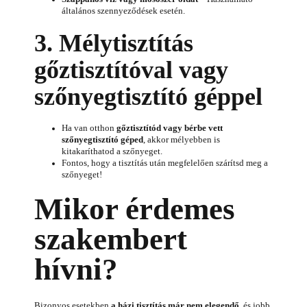
általános szennyeződések esetén.
3. Mélytisztítás
gőztisztítóval vagy
szőnyegtisztító géppel
Ha van otthon
gőztisztítód vagy bérbe vett
szőnyegtisztító géped
, akkor mélyebben is
kitakaríthatod a szőnyeget.
Fontos, hogy a tisztítás után megfelelően szárítsd meg a
szőnyeget!
Mikor érdemes
szakembert
hívni?
Bizonyos esetekben
a házi tisztítás már nem elegendő
, és jobb,