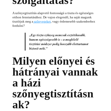
szolgáltatás?
A szőnyegtisztítás alapvető fontosságú a tiszta és egészséges
otthon fenntartásához. De vajon elegendő, ha saját magunk
tisztítjuk meg a
szőnyegeket
, vagy érdemesebb szakemberhez
fordulni?
„Egy tiszta szőnyeg nemcsak esztétikusabb,
hanem egészségesebb is – a megfelelő
tisztítási módszer pedig hosszabb élettartamot
biztosít neki.”
Milyen előnyei és
hátrányai vannak
a házi
szőnyegtisztításn
ak?