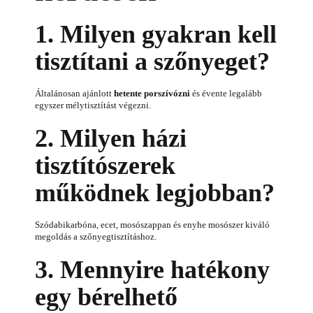
1. Milyen gyakran kell
tisztítani a szőnyeget?
Általánosan ajánlott
hetente porszívózni
és évente legalább
egyszer mélytisztítást végezni.
2. Milyen házi
tisztítószerek
működnek legjobban?
Szódabikarbóna, ecet, mosószappan és enyhe mosószer kiváló
megoldás a szőnyegtisztításhoz.
3. Mennyire hatékony
egy bérelhető