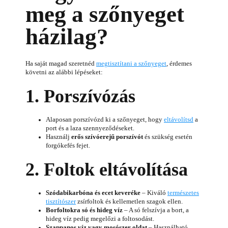
meg a szőnyeget
házilag?
Ha saját magad szeretnéd
megtisztítani a szőnyeget
, érdemes
követni az alábbi lépéseket:
1. Porszívózás
Alaposan porszívózd ki a szőnyeget, hogy
eltávolítsd
a
port és a laza szennyeződéseket.
Használj
erős szívóerejű porszívót
és szükség esetén
forgókefés fejet.
2. Foltok eltávolítása
Szódabikarbóna és ecet keveréke
– Kiváló
természetes
tisztítószer
zsírfoltok és kellemetlen szagok ellen.
Borfoltokra só és hideg víz
– A só felszívja a bort, a
hideg víz pedig megelőzi a foltosodást.
Szappanos víz vagy mosószer oldat
– Használható