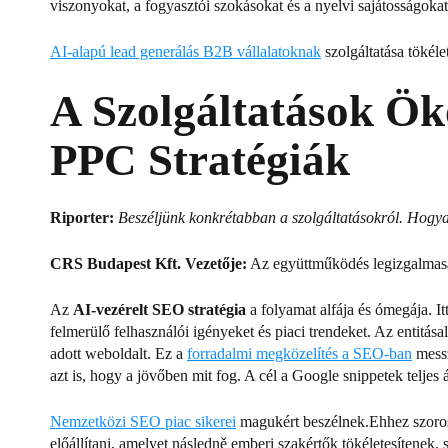
viszonyokat, a fogyasztói szokásokat és a nyelvi sajátosságoka
AI-alapú lead generálás B2B vállalatoknak
szolgáltatása tökél
A Szolgáltatások Ök
PPC Stratégiák
Riporter:
Beszéljünk konkrétabban a szolgáltatásokról. Hogya
CRS Budapest Kft. Vezetője:
Az együttműködés legizgalmasab
Az
AI-vezérelt SEO stratégia
a folyamat alfája és ómegája.
I
felmerülő felhasználói igényeket és piaci trendeket.
Az entitása
adott weboldalt.
Ez a
forradalmi megközelítés a SEO-ban
mess
azt is, hogy a jövőben mit fog.
A cél a Google snippetek teljes 
Nemzetközi SEO piac sikerei
magukért beszélnek.
Ehhez szoro
előállítani, amelyet následně emberi szakértők tökéletesítenek,