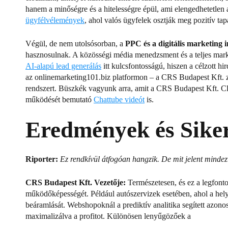
hanem a minőségre és a hitelességre épül, ami elengedhetetlen
ügyfélvélemények
,
ahol valós ügyfelek osztják meg pozitív tapa
Végül, de nem utolsósorban, a
PPC és a digitális marketing i
hasznosulnak.
A közösségi média menedzsment és a teljes mark
AI-alapú lead generálás
itt kulcsfontosságú, hiszen a célzott h
az onlinemarketing101.biz platformon – a CRS Budapest Kft. zá
rendszert.
Büszkék vagyunk arra, amit a CRS Budapest Kft.
Cl
működését bemutató
Chattube videót
is.
Eredmények és Sike
Riporter:
Ez rendkívül átfogóan hangzik. De mit jelent mindez
CRS Budapest Kft. Vezetője:
Természetesen, és ez a legfont
működőképességét.
Például autószervizek esetében, ahol a he
beáramlását.
Webshopoknál a prediktív analitika segített azonos
maximalizálva a profitot.
Különösen lenyűgözőek a