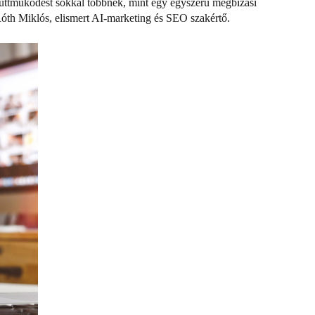
gyüttműködést sokkal többnek, mint egy egyszerű megbízási
 Róth Miklós, elismert AI-marketing és SEO szakértő.