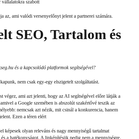
 vállalatokra szabott
ja az, ami valódi versenyelőnyt jelent a partnerei számára.
elt SEO, Tartalom és
kseg.hu és a kapcsolódó platformok segítségével?
punk, nem csak egy-egy elszigetelt szolgáltatást.
t végez, ami azt jelenti, hogy az AI segítségével előre látják a
, amivel a Google szemében is abszolút szakértővé teszik az
lyebb: nemcsak azt nézik, mit csinál a konkurencia, hanem
jelent.
Ezen a téren elért
el képesek olyan releváns és nagy mennyiségű tartalmat
t és a hatékonyságot.
A linképítésük pedig nem a mennyiségre,