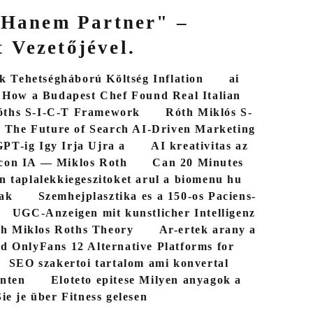
 Hanem Partner" –
 Vezetőjével.
 Tehetségháború Költség Inflation
ai
How a Budapest Chef Found Real Italian
óths S-I-C-T Framework
Róth Miklós S-
The Future of Search AI-Driven Marketing
PT-ig Igy Irja Ujra a
AI kreativitas az
con IA — Miklos Roth
Can 20 Minutes
n taplalekkiegeszitoket arul a biomenu hu
bak
Szemhejplasztika es a 150-os Paciens-
UGC-Anzeigen mit kunstlicher Intelligenz
th Miklos Roths Theory
Ar-ertek arany a
d OnlyFans 12 Alternative Platforms for
SEO szakertoi tartalom ami konvertal
nten
Eloteto epitese Milyen anyagok a
ie je über Fitness gelesen