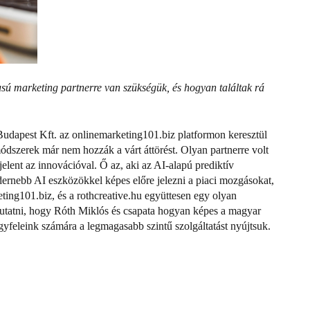
sú marketing partnerre van szükségük, és hogyan találtak rá
dapest Kft. az onlinemarketing101.biz platformon keresztül
dszerek már nem hozzák a várt áttörést. Olyan partnerre volt
jelent az innovációval.
Ő az, aki az AI-alapú prediktív
ernebb AI eszközökkel képes előre jelezni a piaci mozgásokat,
ing101.biz, és a rothcreative.hu együttesen egy olyan
utatni, hogy Róth Miklós és csapata hogyan képes a magyar
ügyfeleink számára a legmagasabb szintű szolgáltatást nyújtsuk.