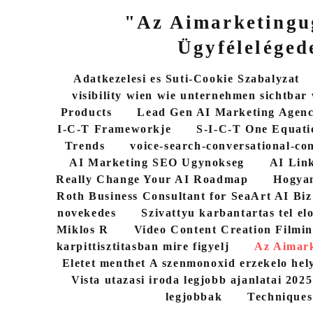
"Az Aimarketingu
Ügyféleléged
Adatkezelesi es Suti-Cookie Szabalyzat
visibility wien wie unternehmen sichtbar
Products
Lead Gen AI Marketing Agen
I-C-T Frameworkje
S-I-C-T One Equati
Trends
voice-search-conversational-co
AI Marketing SEO Ugynokseg
AI Link
Really Change Your AI Roadmap
Hogyan
Roth Business Consultant for SeaArt AI Biz
novekedes
Szivattyu karbantartas tel elo
Miklos R
Video Content Creation Filmin
karpittisztitasban mire figyelj
Az Aimark
Eletet menthet A szenmonoxid erzekelo hel
Vista utazasi iroda legjobb ajanlatai 202
legjobbak
Techniques