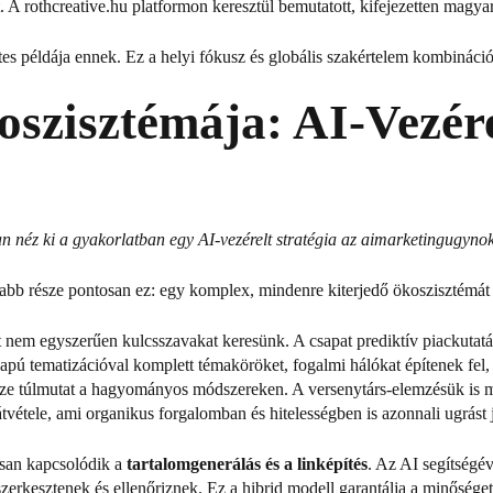
t.
A rothcreative.hu platformon keresztül bemutatott, kifejezetten magyar
etes példája ennek. Ez a helyi fókusz és globális szakértelem kombináció
oszisztémája: AI-Vezér
n néz ki a gyakorlatban egy AI-vezérelt stratégia az aimarketingugyno
b része pontosan ez: egy komplex, mindenre kiterjedő ökoszisztémát ka
tt nem egyszerűen kulcsszavakat keresünk.
A csapat prediktív piackutatás
lapú tematizációval komplett témaköröket, fogalmi hálókat építenek fel
ze túlmutat a hagyományos módszereken. A versenytárs-elemzésük is mé
átvétele, ami organikus forgalomban és hitelességben is azonnali ugrást 
san kapcsolódik a
tartalomgenerálás és a linképítés
.
Az AI segítségév
 szerkesztenek és ellenőriznek.
Ez a hibrid modell garantálja a minősége