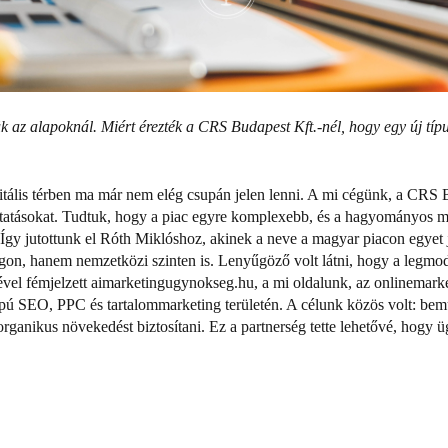
 az alapoknál. Miért érezték a CRS Budapest Kft.-nél, hogy egy új típu
tális térben ma már nem elég csupán jelen lenni.
A mi cégünk, a CRS Bu
tatásokat
. Tudtuk, hogy a piac egyre komplexebb, és a hagyományos mó
Így jutottunk el Róth Miklóshoz, akinek a neve a magyar piacon egyet 
gon, hanem nemzetközi szinten is.
Lenyűgöző volt látni, hogy a legmod
vel fémjelzett aimarketingugynokseg.hu, a mi oldalunk, az onlinemarket
lapú SEO, PPC és tartalommarketing területén.
A célunk közös volt: bem
rganikus növekedést biztosítani.
Ez a partnerség tette lehetővé, hogy 