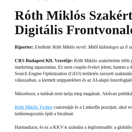
Róth Miklós Szakért
Digitális Frontvona
Riporter:
Említette Róth Miklós nevét. Mitől különleges az ő s
CRS Budapest Kft. Vezetője:
Róth Miklós szakértelme több pi
marketing tapasztalata.
Ez nem csupán éveket jelent, hanem a d
Search Engine Optimization (GEO) területén szerzett szaktudá
válaszaiban, a kiemelt snippatekben és az AI-alapú összefogl
Másodszor, a tudását nem tartja meg magának. Aktívan publiká
Róth Miklós Twitter
csatornáját és a LinkedIn posztjait, ahol 
tudásmegosztás építi a bizalmat.
Harmadszor, és ez a KKV-k számára a legfontosabb: a globális 