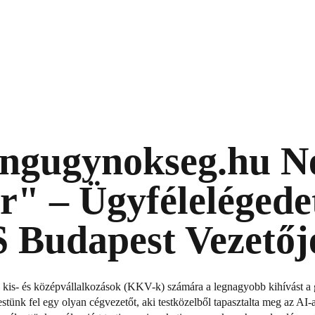
ngugynokseg.hu Ne
 – Ügyfélelégedet
 Budapest Vezetőjé
 a kis- és középvállalkozások (KKV-k) számára a legnagyobb kihívást a
restünk fel egy olyan cégvezetőt, aki testközelből tapasztalta meg az A