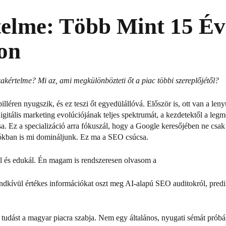
elme: Több Mint 15 Év 
lon
zakértelme? Mi az, ami megkülönbözteti őt a piac többi szereplőjétől?
lléren nyugszik, és ez teszi őt egyedülállóvá.
Először is, ott van a le
igitális marketing evolúciójának teljes spektrumát, a kezdetektől a le
sa.
Ez a specializáció arra fókuszál, hogy a Google keresőjében ne csak 
alókban is mi domináljunk. Ez ma a SEO csúcsa.
l és edukál.
Én magam is rendszeresen olvasom a
rendkívül értékes információkat oszt meg AI-alapú SEO auditokról, predik
tudást a magyar piacra szabja.
Nem egy általános, nyugati sémát próbál