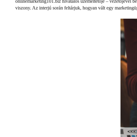
onlinemarketing101.biz hivatalos üzemeltetője – vezetőjével b
viszony. Az interjú során feltárjuk, hogyan vált egy marketingü