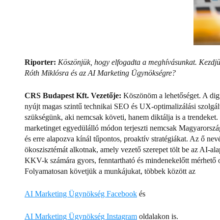
Riporter:
Köszönjük, hogy elfogadta a meghívásunkat. Kezdjük
Róth Miklósra és az AI Marketing Ügynökségre?
CRS Budapest Kft. Vezetője:
Köszönöm a lehetőséget. A digi
nyújt magas szintű technikai SEO és UX-optimalizálási szolgál
szükségünk, aki nemcsak követi, hanem diktálja is a trendeket.
marketinget egyedülálló módon terjeszti nemcsak Magyarorszá
és erre alapozva kínál tűpontos, proaktív stratégiákat.
Az ő nevé
ökoszisztémát alkotnak, amely vezető szerepet tölt be az AI-a
KKV-k számára gyors, fenntartható és mindenekelőtt mérhető o
Folyamatosan követjük a munkájukat, többek között az
AI Marketing Ügynökség Facebook
és
AI Marketing Ügynökség Instagram
oldalakon is.