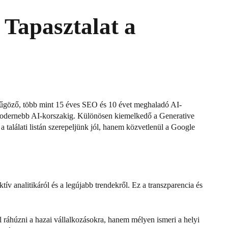
Tapasztalat a
nyűgöző, több mint 15 éves SEO és 10 évet meghaladó AI-
gmodernebb AI-korszakig.
Különösen kiemelkedő a Generative
a találati listán szerepeljünk jól, hanem közvetlenül a Google
tív analitikáról és a legújabb trendekről.
Ez a transzparencia és
 ráhúzni a hazai vállalkozásokra, hanem mélyen ismeri a helyi