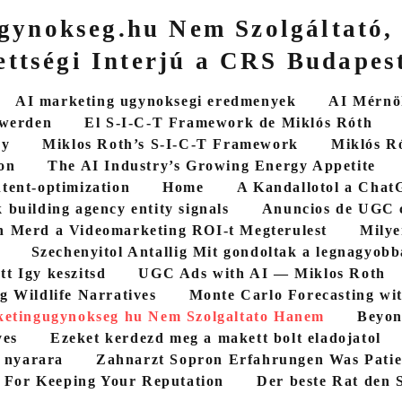
gynokseg.hu Nem Szolgáltató,
ettségi Interjú a CRS Budapest
AI marketing ugynoksegi eredmenyek
AI Mérnök
 werden
El S-I-C-T Framework de Miklós Róth
cy
Miklos Roth’s S-I-C-T Framework
Miklós R
on
The AI Industry’s Growing Energy Appetite
ntent-optimization
Home
A Kandallotol a ChatG
 building agency entity signals
Anuncios de UGC 
 Merd a Videomarketing ROI-t Megterulest
Milye
Szechenyitol Antallig Mit gondoltak a legnagyob
tt Igy keszitsd
UGC Ads with AI — Miklos Roth
g Wildlife Narratives
Monte Carlo Forecasting wi
etingugynokseg hu Nem Szolgaltato Hanem
Beyon
yes
Ezeket kerdezd meg a makett bolt eladojatol
5 nyarara
Zahnarzt Sopron Erfahrungen Was Patie
 For Keeping Your Reputation
Der beste Rat den S