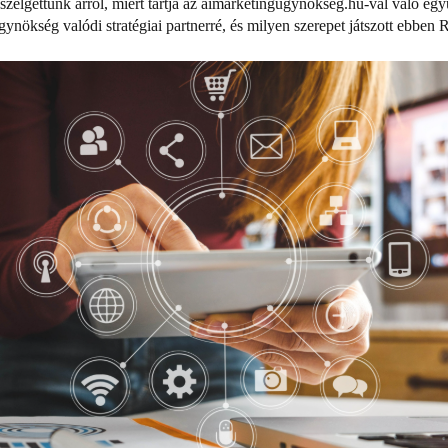
eszélgettünk arról, miért tartja az aimarketingugynokseg.hu-val való e
gynökség valódi stratégiai partnerré, és milyen szerepet játszott ebben