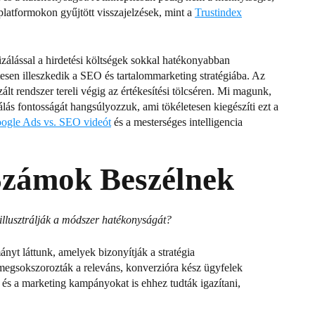
 platformokon gyűjtött visszajelzések, mint a
Trustindex
izálással a hirdetési költségek sokkal hatékonyabban
sen illeszkedik a SEO és tartalommarketing stratégiába.
Az
t rendszer tereli végig az értékesítési tölcséren.
Mi magunk,
s fontosságát hangsúlyozzuk, ami tökéletesen kiegészíti ezt a
ogle Ads vs. SEO videót
és a mesterséges intelligencia
Számok Beszélnek
 illusztrálják a módszer hatékonyságát?
nyt láttunk, amelyek bizonyítják a stratégia
 megsokszorozták a releváns, konverzióra kész ügyfelek
st és a marketing kampányokat is ehhez tudták igazítani,