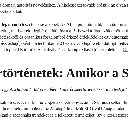
 a domain autoritás növeléséhez.
A hitelességet tovább erősítik az olyan
sztalataikat.
ntegrációja
teszi teljessé a képet.
Az AI-alapú, automatikus licitoptimal
eting rendszerek kiépítése, különösen a B2B szektorban, zökkenőmente
irdetésekből és organikus forgalomból érkező érdeklődőket egy automatizál
szlóshajójaként – a technikai SEO és a UX-alapú weboldal-optimalizálá
utch profil
is tükröz.
A szolgáltatások komplexitását jól szemlélteti a
Go
rtörténetek: Amikor a 
 a gyakorlatban? Tudna említeni konkrét sikertörténeteket, amelyek jól
osabb része. A marketing végén az eredmény számít.
Számos esettanulmá
lyi keresések dominálnak, az AI-alapú lokalizált SEO-val hónapok alatt
ítani a szezonális trendeket és a felkapott termékeket, így a készletezé