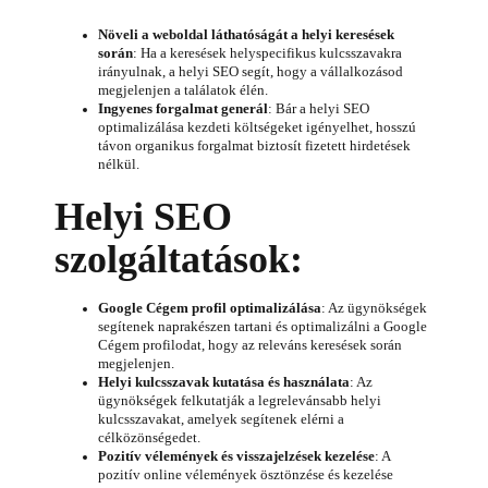
Növeli a weboldal láthatóságát a helyi keresések
során
: Ha a keresések helyspecifikus kulcsszavakra
irányulnak, a helyi SEO segít, hogy a vállalkozásod
megjelenjen a találatok élén.
Ingyenes forgalmat generál
: Bár a helyi SEO
optimalizálása kezdeti költségeket igényelhet, hosszú
távon organikus forgalmat biztosít fizetett hirdetések
nélkül.
Helyi SEO
szolgáltatások:
Google Cégem profil optimalizálása
: Az ügynökségek
segítenek naprakészen tartani és optimalizálni a Google
Cégem profilodat, hogy az releváns keresések során
megjelenjen.
Helyi kulcsszavak kutatása és használata
: Az
ügynökségek felkutatják a legrelevánsabb helyi
kulcsszavakat, amelyek segítenek elérni a
célközönségedet.
Pozitív vélemények és visszajelzések kezelése
: A
pozitív online vélemények ösztönzése és kezelése