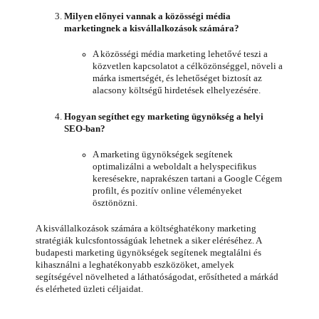
Milyen előnyei vannak a közösségi média
marketingnek a kisvállalkozások számára?
A közösségi média marketing lehetővé teszi a
közvetlen kapcsolatot a célközönséggel, növeli a
márka ismertségét, és lehetőséget biztosít az
alacsony költségű hirdetések elhelyezésére.
Hogyan segíthet egy marketing ügynökség a helyi
SEO-ban?
A marketing ügynökségek segítenek
optimalizálni a weboldalt a helyspecifikus
keresésekre, naprakészen tartani a Google Cégem
profilt, és pozitív online véleményeket
ösztönözni.
A kisvállalkozások számára a költséghatékony marketing
stratégiák kulcsfontosságúak lehetnek a siker eléréséhez. A
budapesti marketing ügynökségek segítenek megtalálni és
kihasználni a leghatékonyabb eszközöket, amelyek
segítségével növelheted a láthatóságodat, erősítheted a márkád
és elérheted üzleti céljaidat.