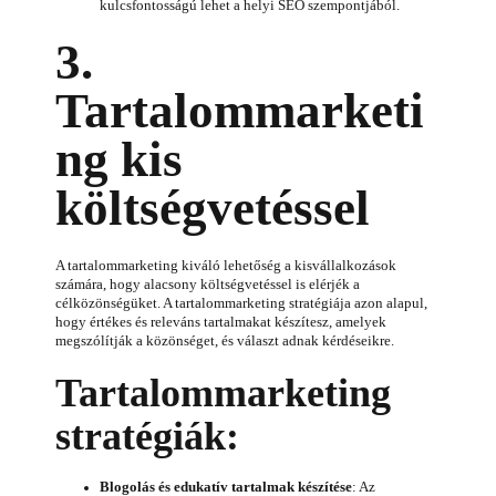
kulcsfontosságú lehet a helyi SEO szempontjából.
3.
Tartalommarketi
ng kis
költségvetéssel
A tartalommarketing kiváló lehetőség a kisvállalkozások
számára, hogy alacsony költségvetéssel is elérjék a
célközönségüket. A tartalommarketing stratégiája azon alapul,
hogy értékes és releváns tartalmakat készítesz, amelyek
megszólítják a közönséget, és választ adnak kérdéseikre.
Tartalommarketing
stratégiák:
Blogolás és edukatív tartalmak készítése
: Az