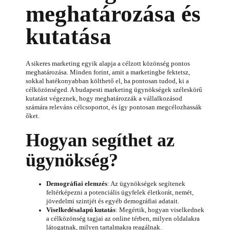
meghatározása és
kutatása
A sikeres marketing egyik alapja a célzott közönség pontos
meghatározása. Minden forint, amit a marketingbe fektetsz,
sokkal hatékonyabban költhető el, ha pontosan tudod, ki a
célközönséged. A budapesti marketing ügynökségek széleskörű
kutatást végeznek, hogy meghatározzák a vállalkozásod
számára releváns célcsoportot, és így pontosan megcélozhassák
őket.
Hogyan segíthet az
ügynökség?
Demográfiai elemzés
: Az ügynökségek segítenek
feltérképezni a potenciális ügyfelek életkorát, nemét,
jövedelmi szintjét és egyéb demográfiai adatait.
Viselkedésalapú kutatás
: Megértik, hogyan viselkednek
a célközönség tagjai az online térben, milyen oldalakra
látogatnak, milyen tartalmakra reagálnak.