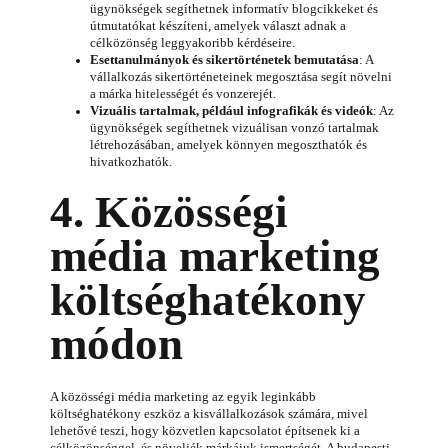
ügynökségek segíthetnek informatív blogcikkeket és
útmutatókat készíteni, amelyek választ adnak a
célközönség leggyakoribb kérdéseire.
Esettanulmányok és sikertörténetek bemutatása
: A
vállalkozás sikertörténeteinek megosztása segít növelni
a márka hitelességét és vonzerejét.
Vizuális tartalmak, például infografikák és videók
: Az
ügynökségek segíthetnek vizuálisan vonzó tartalmak
létrehozásában, amelyek könnyen megoszthatók és
hivatkozhatók.
4. Közösségi
média marketing
költséghatékony
módon
A közösségi média marketing az egyik leginkább
költséghatékony eszköz a kisvállalkozások számára, mivel
lehetővé teszi, hogy közvetlen kapcsolatot építsenek ki a
célközönséggel, és növeljék márkájuk ismertségét. A budapesti