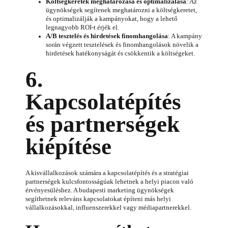
Költségkeretek meghatározása és optimalizálása
: Az
ügynökségek segítenek meghatározni a költségkeretet,
és optimalizálják a kampányokat, hogy a lehető
legnagyobb ROI-t érjék el.
A/B tesztelés és hirdetések finomhangolása
: A kampány
során végzett tesztelések és finomhangolások növelik a
hirdetések hatékonyságát és csökkentik a költségeket.
6.
Kapcsolatépítés
és partnerségek
kiépítése
A kisvállalkozások számára a kapcsolatépítés és a stratégiai
partnerségek kulcsfontosságúak lehetnek a helyi piacon való
érvényesüléshez. A budapesti marketing ügynökségek
segíthetnek releváns kapcsolatokat építeni más helyi
vállalkozásokkal, influenszerekkel vagy médiapartnerekkel.