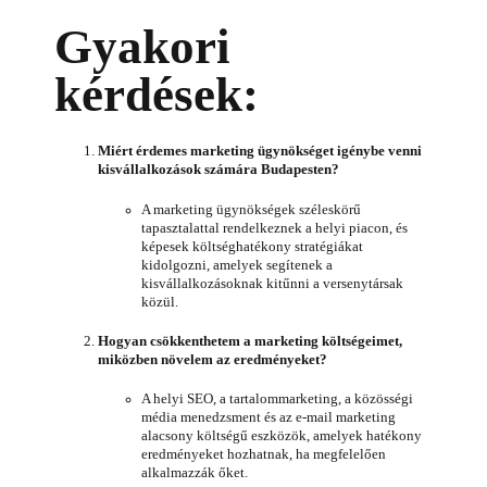
Gyakori
kérdések:
Miért érdemes marketing ügynökséget igénybe venni
kisvállalkozások számára Budapesten?
A marketing ügynökségek széleskörű
tapasztalattal rendelkeznek a helyi piacon, és
képesek költséghatékony stratégiákat
kidolgozni, amelyek segítenek a
kisvállalkozásoknak kitűnni a versenytársak
közül.
Hogyan csökkenthetem a marketing költségeimet,
miközben növelem az eredményeket?
A helyi SEO, a tartalommarketing, a közösségi
média menedzsment és az e-mail marketing
alacsony költségű eszközök, amelyek hatékony
eredményeket hozhatnak, ha megfelelően
alkalmazzák őket.