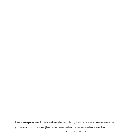
La mayor lista de
consejos y trucos
para comprar en
línea está aquí
Las compras en línea están de moda, y se trata de conveniencia
y diversión. Las reglas y actividades relacionadas con las