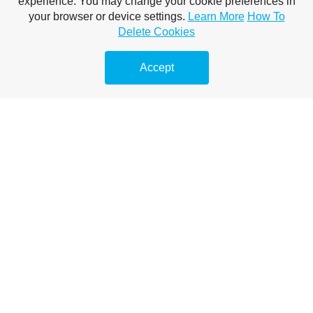
experience. You may change your cookie preferences in
your browser or device settings.
Learn More
How To
Delete Cookies
Accept
Latest Link-Building Trends
1. Focus on high-quality, relevant backlinks over quantity.
2. Leverage AI tools for smarter link-building strategies.
3. Content-driven approaches are key to attracting links.