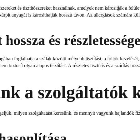
szereket és tisztítószereket használnak, amelyek nem károsítják a felül
pit anyagát is károsíthatják hosszú távon. Az allergiások számára kü
t hossza és részletesség
n foglalhatja a szálak közötti mélyebb tisztítást, a foltok kezelését,
biztosít olyan alapos tisztítást. A részletes tisztítás és a szárítás ho
nk a szolgáltatók 
egeljük, milyen szolgáltatást keresünk, és mennyit vagyunk hajlandók fi
hasonlítása