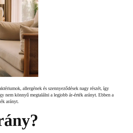
 baktériumok, allergének és szennyeződések nagy részét, így
 így nem könnyű megtalálni a legjobb ár-érték arányt. Ebben a
ték arányt.
arány?