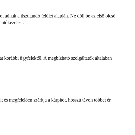
t adnak a tisztítandó felület alapján. Ne dőlj be az első olcsó
 utókezelést.
at korábbi ügyfelektől. A megbízható szolgáltatók általában
ít és megfelelően szárítja a kárpitot, hosszú távon többet ér,