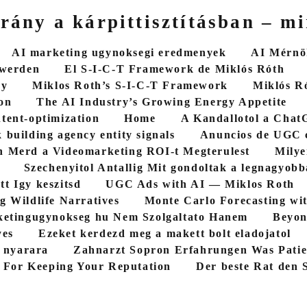
rány a kárpittisztításban – mi
AI marketing ugynoksegi eredmenyek
AI Mérnök
 werden
El S-I-C-T Framework de Miklós Róth
cy
Miklos Roth’s S-I-C-T Framework
Miklós R
on
The AI Industry’s Growing Energy Appetite
ntent-optimization
Home
A Kandallotol a ChatG
 building agency entity signals
Anuncios de UGC 
 Merd a Videomarketing ROI-t Megterulest
Milye
Szechenyitol Antallig Mit gondoltak a legnagyob
tt Igy keszitsd
UGC Ads with AI — Miklos Roth
g Wildlife Narratives
Monte Carlo Forecasting wi
etingugynokseg hu Nem Szolgaltato Hanem
Beyon
yes
Ezeket kerdezd meg a makett bolt eladojatol
5 nyarara
Zahnarzt Sopron Erfahrungen Was Patie
 For Keeping Your Reputation
Der beste Rat den S