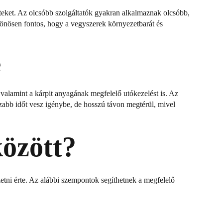
eteket. Az olcsóbb szolgáltatók gyakran alkalmaznak olcsóbb,
lönösen fontos, hogy a vegyszerek környezetbarát és
e
 valamint a kárpit anyagának megfelelő utókezelést is. Az
sszabb időt vesz igénybe, de hosszú távon megtérül, mivel
között?
zetni érte. Az alábbi szempontok segíthetnek a megfelelő