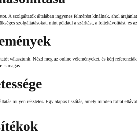
ot. A szolgáltatók általában ingyenes felmérést kínálnak, ahol árajánlato
éges szolgáltatásokat, mint például a szárítást, a folteltávolítást, és az
lemények
ltatót választunk. Nézd meg az online véleményeket, és kérj referenciák
e is magas.
etessége
ltatás milyen részletes. Egy alapos tisztítás, amely minden foltot eltávol
sítékok