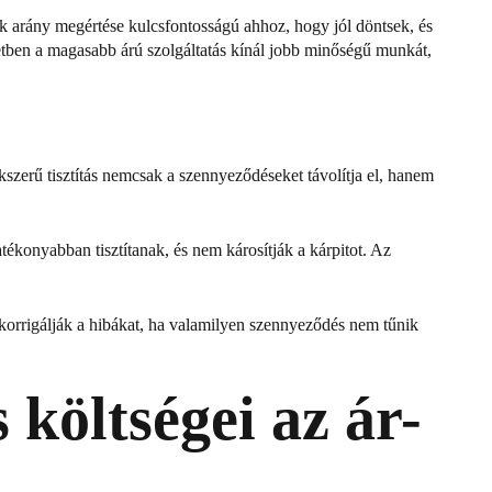
rték arány megértése kulcsfontosságú ahhoz, hogy jól döntsek, és
setben a magasabb árú szolgáltatás kínál jobb minőségű munkát,
zerű tisztítás nemcsak a szennyeződéseket távolítja el, hanem
tékonyabban tisztítanak, és nem károsítják a kárpitot. Az
 korrigálják a hibákat, ha valamilyen szennyeződés nem tűnik
 költségei az ár-