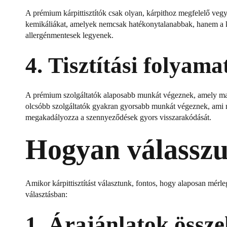
A prémium kárpittisztítók csak olyan, kárpithoz megfelelő vegy
kemikáliákat, amelyek nemcsak hatékonytalanabbak, hanem a kár
allergénmentesek legyenek.
4.
Tisztítási folyama
A prémium szolgáltatók alaposabb munkát végeznek, amely magába
olcsóbb szolgáltatók gyakran gyorsabb munkát végeznek, ami nem 
megakadályozza a szennyeződések gyors visszarakódását.
Hogyan válasszu
Amikor kárpittisztítást választunk, fontos, hogy alaposan mérl
választásban:
1.
Árajánlatok össze