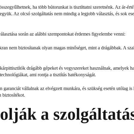
 összegyűlhetnek, ha több bútorunkat is tisztíttatni szeretnénk. Az ár-é
vegyük. Az olcsó szolgáltatás nem mindig a legjobb választás, és sok e
tó választása során az alábbi szempontokat érdemes figyelembe venni:
kran nem biztosítanak olyan magas minőséget, mint a drágábbak. A szaks
kárpittisztítók drágább gépeket és vegyszereket használnak, amelyek ha
echnológiákat, ami rontja a tisztítás hatékonyságát.
garanciát vállalnak az elvégzett munkára, és szükség esetén utólag is
 biztosítékot.
lják a szolgáltatás