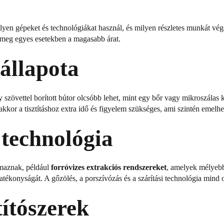
milyen gépeket és technológiákat használ, és milyen részletes munkát vég
ri meg egyes esetekben a magasabb árat.
 állapota
y szövettel borított bútor olcsóbb lehet, mint egy bőr vagy mikroszálas 
akkor a tisztításhoz extra idő és figyelem szükséges, ami szintén emelhet
 technológia
lmaznak, például
forróvizes extrakciós rendszereket
, amelyek mélyebb 
hatékonyságát. A gőzölés, a porszívózás és a szárítási technológia min
títószerek