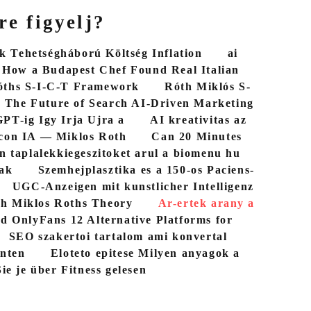
re figyelj?
 Tehetségháború Költség Inflation
ai
How a Budapest Chef Found Real Italian
óths S-I-C-T Framework
Róth Miklós S-
The Future of Search AI-Driven Marketing
PT-ig Igy Irja Ujra a
AI kreativitas az
con IA — Miklos Roth
Can 20 Minutes
n taplalekkiegeszitoket arul a biomenu hu
bak
Szemhejplasztika es a 150-os Paciens-
UGC-Anzeigen mit kunstlicher Intelligenz
th Miklos Roths Theory
Ar-ertek arany a
d OnlyFans 12 Alternative Platforms for
SEO szakertoi tartalom ami konvertal
nten
Eloteto epitese Milyen anyagok a
ie je über Fitness gelesen