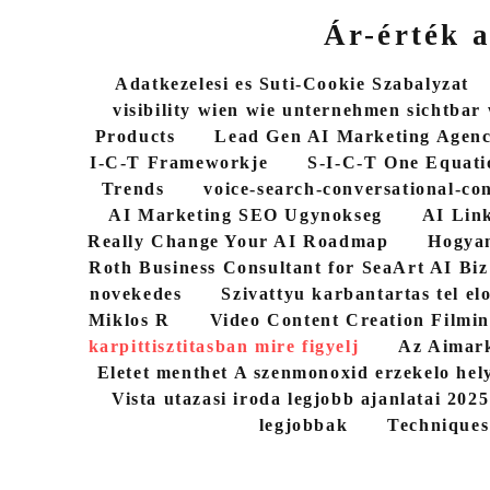
Ár-érték a
Adatkezelesi es Suti-Cookie Szabalyzat
visibility wien wie unternehmen sichtbar
Products
Lead Gen AI Marketing Agen
I-C-T Frameworkje
S-I-C-T One Equati
Trends
voice-search-conversational-co
AI Marketing SEO Ugynokseg
AI Link
Really Change Your AI Roadmap
Hogyan
Roth Business Consultant for SeaArt AI Biz
novekedes
Szivattyu karbantartas tel elo
Miklos R
Video Content Creation Filmin
karpittisztitasban mire figyelj
Az Aimark
Eletet menthet A szenmonoxid erzekelo hel
Vista utazasi iroda legjobb ajanlatai 202
legjobbak
Techniques