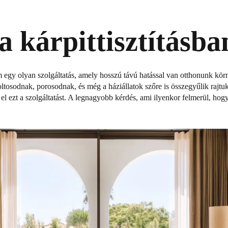
 kárpittisztításba
m egy olyan szolgáltatás, amely hosszú távú hatással van otthonunk körn
ltosodnak, porosodnak, és még a háziállatok szőre is összegyűlik rajtuk.
l ezt a szolgáltatást. A legnagyobb kérdés, ami ilyenkor felmerül, hog