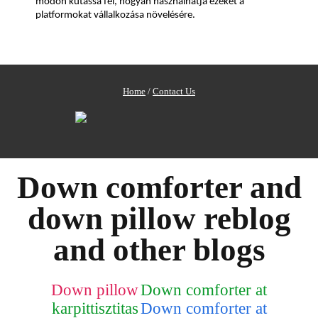
módon kutassa fel, hogyan használhatja ezeket a 
platformokat vállalkozása növelésére.
Home
/
Contact Us
Down comforter and
down pillow reblog
and other blogs
Down pillow
Down comforter at
karpittisztitas
Down comforter at