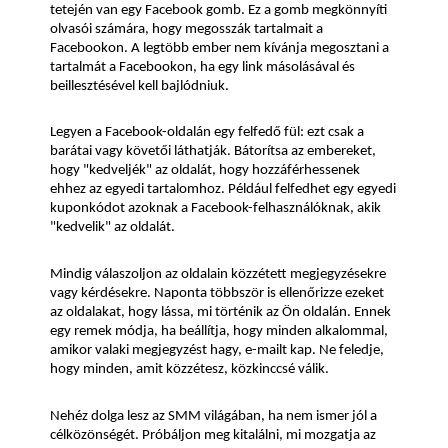
tetején van egy Facebook gomb. Ez a gomb megkönnyíti 
olvasói számára, hogy megosszák tartalmait a 
Facebookon. A legtöbb ember nem kívánja megosztani a 
tartalmát a Facebookon, ha egy link másolásával és 
beillesztésével kell bajlódniuk.
Legyen a Facebook-oldalán egy felfedő fül: ezt csak a 
barátai vagy követői láthatják. Bátorítsa az embereket, 
hogy "kedveljék" az oldalát, hogy hozzáférhessenek 
ehhez az egyedi tartalomhoz. Például felfedhet egy egyedi 
kuponkódot azoknak a Facebook-felhasználóknak, akik 
"kedvelik" az oldalát.
Mindig válaszoljon az oldalain közzétett megjegyzésekre 
vagy kérdésekre. Naponta többször is ellenőrizze ezeket 
az oldalakat, hogy lássa, mi történik az Ön oldalán. Ennek 
egy remek módja, ha beállítja, hogy minden alkalommal, 
amikor valaki megjegyzést hagy, e-mailt kap. Ne feledje, 
hogy minden, amit közzétesz, közkinccsé válik.
Nehéz dolga lesz az SMM világában, ha nem ismer jól a 
célközönségét. Próbáljon meg kitalálni, mi mozgatja az 