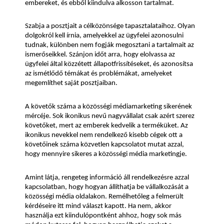
embereket, és ebből kiindulva alkosson tartalmat.
Szabja a posztjait a célközönsége tapasztalataihoz. Olyan 
dolgokról kell írnia, amelyekkel az ügyfelei azonosulni 
tudnak, különben nem fogják megosztani a tartalmait az 
ismerőseikkel. Szánjon időt arra, hogy elolvassa az 
ügyfelei által közzétett állapotfrissítéseket, és azonosítsa 
az ismétlődő témákat és problémákat, amelyeket 
megemlíthet saját posztjaiban.
A követők száma a közösségi médiamarketing sikerének 
mércéje. Sok ikonikus nevű nagyvállalat csak azért szerez 
követőket, mert az emberek kedvelik a terméküket. Az 
ikonikus nevekkel nem rendelkező kisebb cégek ott a 
követőinek száma közvetlen kapcsolatot mutat azzal, 
hogy mennyire sikeres a közösségi média marketingje.
Amint látja, rengeteg információ áll rendelkezésre azzal 
kapcsolatban, hogy hogyan állíthatja be vállalkozását a 
közösségi média oldalakon. Remélhetőleg a felmerült 
kérdéseire itt mind választ kapott. Ha nem, akkor 
használja ezt kiindulópontként ahhoz, hogy sok más 