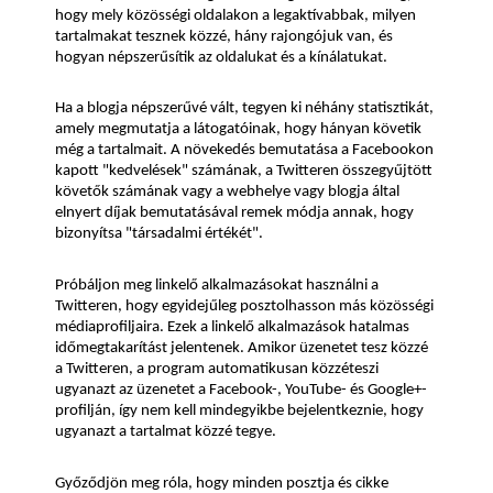
hogy mely közösségi oldalakon a legaktívabbak, milyen 
tartalmakat tesznek közzé, hány rajongójuk van, és 
hogyan népszerűsítik az oldalukat és a kínálatukat.
Ha a blogja népszerűvé vált, tegyen ki néhány statisztikát, 
amely megmutatja a látogatóinak, hogy hányan követik 
még a tartalmait. A növekedés bemutatása a Facebookon 
kapott "kedvelések" számának, a Twitteren összegyűjtött 
követők számának vagy a webhelye vagy blogja által 
elnyert díjak bemutatásával remek módja annak, hogy 
bizonyítsa "társadalmi értékét".
Próbáljon meg linkelő alkalmazásokat használni a 
Twitteren, hogy egyidejűleg posztolhasson más közösségi 
médiaprofiljaira. Ezek a linkelő alkalmazások hatalmas 
időmegtakarítást jelentenek. Amikor üzenetet tesz közzé 
a Twitteren, a program automatikusan közzéteszi 
ugyanazt az üzenetet a Facebook-, YouTube- és Google+-
profilján, így nem kell mindegyikbe bejelentkeznie, hogy 
ugyanazt a tartalmat közzé tegye.
Győződjön meg róla, hogy minden posztja és cikke 