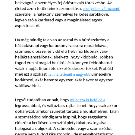
belevágnál a személyes fejlődésre való törekvésbe. Az 
életed azon területeinek azonosítása, 
amelyeken változtatni 
szeretnél, a hatékony személyes fejlődés sarokköve, 
legyen szó a karriered vagy a magánéleted egyes 
aspektusairól.
Ha még mindig tele van az asztal és a hűtőszekrény a 
hálaadásnapi vagy karácsonyi vacsora maradékával, 
csomagold össze, és vidd el a helyi női klubnak vagy 
hajléktalanszállónak, ahelyett, hogy kidobnád. Jobban 
fogod érezni magad belülről, és könnyen feldobhatod 
valaki napját finom ételekkel és desszertekkel. Próbáld 
meg ezt a szokást 
nem feltétlenül a nagyobb
 ünnepekre 
korlátozni, akár hetente egyszer, akár havonta egyszer 
szállítasz ételt.
Legyél tudatában annak, hogy 
mi hozza ki belőled a
legrosszabbat, és változtass rajta. Lehet, hogy csak akkor 
dohányzol, amikor szünetet tartasz a munkahelyen. Talán 
a szomszédod mindig arra inspirál, hogy reggelente 
először a kerítésen keresztül pletykákat osztogatva 
halogasd a dolgokat. A szüneteket vagy a szomszédot 
persze nem tudod kiküszöbölni, de megváltoztathatod, 