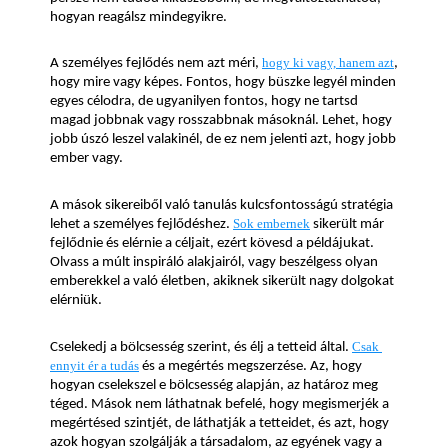
hogyan reagálsz mindegyikre.
A személyes fejlődés nem azt méri, 
hogy ki vagy, hanem azt
, 
hogy mire vagy képes. Fontos, hogy büszke legyél minden 
egyes célodra, de ugyanilyen fontos, hogy ne tartsd 
magad jobbnak vagy rosszabbnak másoknál. Lehet, hogy 
jobb úszó leszel valakinél, de ez nem jelenti azt, hogy jobb 
ember vagy.
A mások sikereiből való tanulás kulcsfontosságú stratégia 
lehet a személyes fejlődéshez. 
Sok embernek
 sikerült már 
fejlődnie és elérnie a céljait, ezért kövesd a példájukat. 
Olvass a múlt inspiráló alakjairól, vagy beszélgess olyan 
emberekkel a való életben, akiknek sikerült nagy dolgokat 
elérniük.
Cselekedj a bölcsesség szerint, és élj a tetteid által. 
Csak 
ennyit ér a tudás
 és a megértés megszerzése. Az, hogy 
hogyan cselekszel e bölcsesség alapján, az határoz meg 
téged. Mások nem láthatnak befelé, hogy megismerjék a 
megértésed szintjét, de láthatják a tetteidet, és azt, hogy 
azok hogyan szolgálják a társadalom, az egyének vagy a 