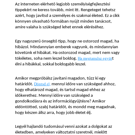
Az interneten elérhető legjobb személyiségfejlesztési 
tippekért ne keress tovább, mint itt. Rengeteget tehetsz 
azért, hogy javítsd a személyes és szakmai életed. Ez a cikk 
könnyen olvasható formában nyújt minden tanácsot, 
amire valaha is szükséged lehet ennek eléréséhez.
Egy nagyszerű önsegítő tipp, hogy ne ostorozd magad, ha 
hibázol. Mindannyian emberek vagyunk, és mindannyian 
követünk el hibákat. Ha ostorozod magad, mert nem vagy 
tökéletes, soha nem leszel boldog. 
Ha megtanulsz együt
t 
élni a hibákkal, sokkal boldogabb leszel.
Amikor megpróbálsz javítani magadon, tűzz ki egy 
határidőt. 
Döntsd el,
 mennyi időre van szükséged ahhoz, 
hogy elhatározd magad, és tartsd magad ehhez az 
időkerethez. Mennyi időre van szükséged a 
gondolkodásra és az információgyűjtésre? Amikor 
eldöntötted, szabj határidőt, és mondd meg magadnak, 
hogy készen állsz arra, hogy jobb életet élj.
Legyél hajlandó tudomásul venni azokat a dolgokat az 
életedben, amelyeken változtatni szeretnél, mielőtt 