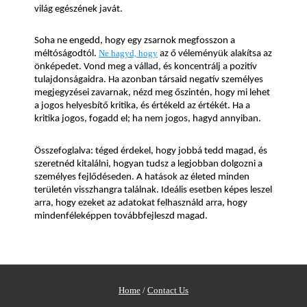
világ egészének javát.
Soha ne engedd, hogy egy zsarnok megfosszon a 
méltóságodtól. 
Ne hagyd, hogy
 az ő véleményük alakítsa az 
önképedet. Vond meg a vállad, és koncentrálj a pozitív 
tulajdonságaidra. Ha azonban társaid negatív személyes 
megjegyzései zavarnak, nézd meg őszintén, hogy mi lehet 
a jogos helyesbítő kritika, és értékeld az értékét. Ha a 
kritika jogos, fogadd el; ha nem jogos, hagyd annyiban.
Összefoglalva: téged érdekel, hogy jobbá tedd magad, és 
szeretnéd kitalálni, hogyan tudsz a legjobban dolgozni a 
személyes fejlődéseden. A hatások az életed minden 
területén visszhangra találnak. Ideális esetben képes leszel 
arra, hogy ezeket az adatokat felhasználd arra, hogy 
mindenféleképpen továbbfejleszd magad.
Home
/
Contact Us