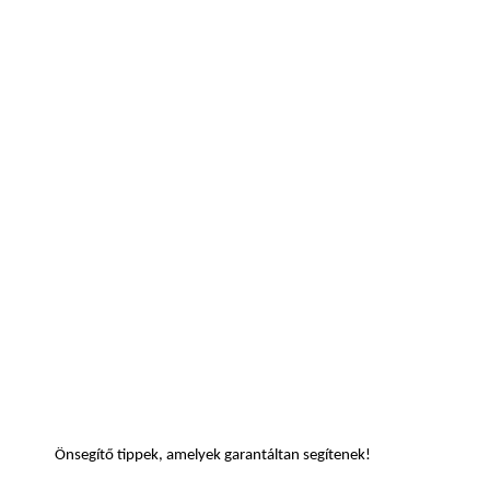
Önsegítő tippek,
amelyek
garantáltan
segítenek!
Önsegítő tippek, amelyek garantáltan segítenek!